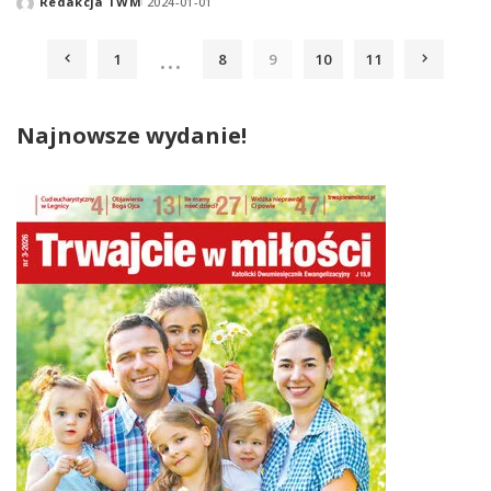
Redakcja TWM
2024-01-01
Posted
by
…
1
8
9
10
11
Najnowsze wydanie!