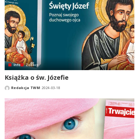
Info
Zobacz
Książka o św. Józefie
Redakcja TWM
2024-03-18
Posted
by