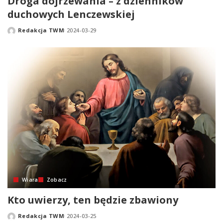
Droga dojrzewania – z dzienników
duchowych Lenczewskiej
Redakcja TWM
2024-03-29
Posted
by
Wiara
Zobacz
Kto uwierzy, ten będzie zbawiony
Redakcja TWM
2024-03-25
Posted