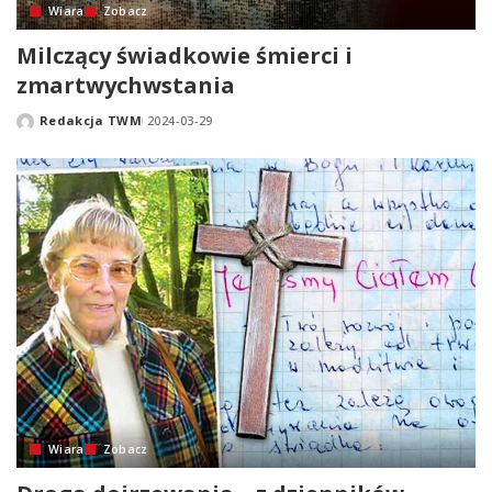
Wiara
Zobacz
Milczący świadkowie śmierci i
zmartwychwstania
Redakcja TWM
2024-03-29
Posted
by
Wiara
Zobacz