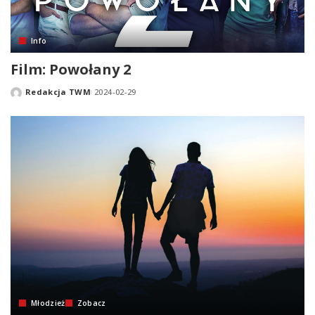
Info
Film: Powołany 2
Redakcja TWM
2024-02-29
Posted
by
Młodzież
Zobacz