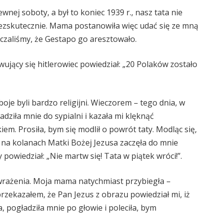
nej soboty, a był to koniec 1939 r., nasz tata nie
 bezskutecznie. Mama postanowiła więc udać się ze mną
zczaliśmy, że Gestapo go aresztowało.
jący się hitlerowiec powiedział: „20 Polaków zostało
boje byli bardzo religijni. Wieczorem – tego dnia, w
ziła mnie do sypialni i kazała mi klęknąć
m. Prosiła, bym się modlił o powrót taty. Modląc się,
 na kolanach Matki Bożej Jezusa zaczęła do mnie
powiedział: „Nie martw się! Tata w piątek wróci!”.
 wrażenia. Moja mama natychmiast przybiegła –
 przekazałem, że Pan Jezus z obrazu powiedział mi, iż
, pogładziła mnie po głowie i poleciła, bym