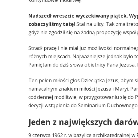
Nadszedł wreszcie wyczekiwany piątek. Wy
zobaczyliśmy tatę!
Stał na ulicy. Tak zmaltret
gdyż nie zgodził się na żadną propozycję współpr
Stracił pracę i nie miał już możliwości normaln
różnych miejscach. Najważniejsze jednak było to
Pamiętam do dziś słowa obietnicy Pana Jezusa, kt
Ten pełen miłości głos Dzieciątka Jezus, abym si
namacalnym znakiem miłości Jezusa i Maryi. 
codziennej modlitwie, w przygotowaniu się do 
decyzji wstąpienia do Seminarium Duchownego 
Jeden z największych daró
9 czerwca 1962 r. w bazylice archikatedralnej w