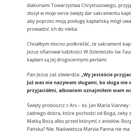
diakonami Towarzystwa Chrystusowego, przyjął
złożył w moje serce święty dar sakramentu kap
aby poprzez moją posługę kapłańską mógł uwalni
prowadzić ich do nieba.
Chciałbym mocno podkreślić, że sakrament kapł
Jezus ofiarował ludzkości. W
Dzienniczku
św. Fau
kapłani są Jej drogocennymi perłami.
Pan Jezus zaś stwierdza:
„Wy jesteście przyjac
Już was nie nazywam sługami, bo sługa nie 
przyjaciółmi, albowiem oznajmiłem wam ws
Święty proboszcz z Ars – ks. Jan Maria Vianney 
żadnego dobra, które pochodzi od Boga, żeby za
Matką Bożą albo przed którymś z aniołów. Rozg
Pańską? Nie. Najświętsza Maryja Panna nie ma