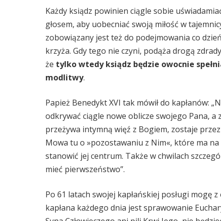
Każdy ksiądz powinien ciągle sobie uświadamiać
głosem, aby uobecniać swoją miłość w tajemnicy
zobowiązany jest też do podejmowania co dzień 
krzyża. Gdy tego nie czyni, podąża drogą zdra
że
tylko wtedy ksiądz będzie owocnie spełni
modlitwy
.
Papież Benedykt XVI tak mówił do kapłanów: „N
odkrywać ciągle nowe oblicze swojego Pana, a z
przeżywa intymną więź z Bogiem, zostaje przez
Mowa tu o »pozostawaniu z Nim«, które ma na 
stanowić jej centrum. Także w chwilach szczegó
mieć pierwszeństwo”.
Po 61 latach swojej kapłańskiej posługi mogę z 
kapłana każdego dnia jest sprawowanie Eucharysti
Syna Człowieczego ani pili Krwi Jego, nie będziec