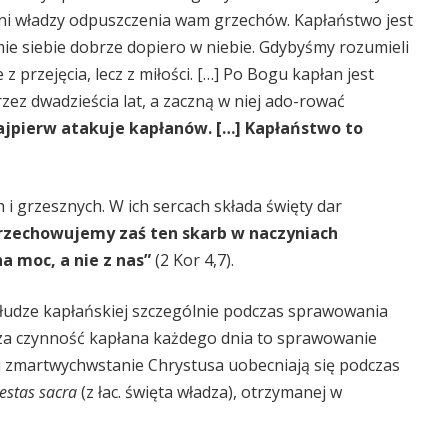
oni władzy odpuszczenia wam grzechów. Kapłaństwo jest
e siebie dobrze dopiero w niebie. Gdybyśmy rozumieli
z przejęcia, lecz z miłości. […] Po Bogu kapłan jest
zez dwadzieścia lat, a zaczną w niej ado-rować
 najpierw atakuje kapłanów. […] Kapłaństwo to
 i grzesznych. W ich sercach składa święty dar
rzechowujemy zaś ten skarb w naczyniach
a moc, a nie z nas”
(2 Kor 4,7).
udze kapłańskiej szczególnie podczas sprawowania
sza czynność kapłana każdego dnia to sprawowanie
 i zmartwychwstanie Chrystusa uobecniają się podczas
estas sacra
(z łac. święta władza), otrzymanej w