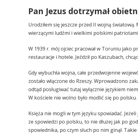
Pan Jezus dotrzymał obietn
Urodziłem się jeszcze przed II wojną światową. 
wierzącymi ludźmi i wielkimi polskimi patriotami
W 1939 r. mój ojciec pracował w Toruniu jako p
restauracje i hotele. Jeździł po Kaszubach, ch
Gdy wybuchła wojna, całe przedwojenne wojewó
zostało włączone do Rzeszy. Wprowadzono zakaz
odtąd posługiwać tutaj wyłącznie językiem niemi
W kościele nie wolno było modlić się po polsku.
Księża nie mogli w tym języku spowiadać. Jeżeli
ze spowiedzi po polsku, to nie dłużej jak po go
spowiednika, po czym słuch po nim ginął. Takie