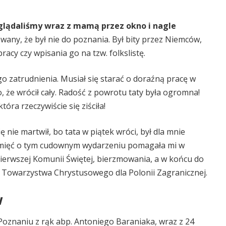
glądaliśmy wraz z mamą przez okno i nagle
owany, że był nie do poznania. Był bity przez Niemców,
acy czy wpisania go na tzw. folkslistę.
ego zatrudnienia. Musiał się starać o doraźną pracę w
, że wrócił cały. Radość z powrotu taty była ogromna!
óra rzeczywiście się ziściła!
ę nie martwił, bo tata w piątek wróci, był dla mnie
Pamięć o tym cudownym wydarzeniu pomagała mi w
Pierwszej Komunii Świętej, bierzmowania, a w końcu do
Towarzystwa Chrystusowego dla Polonii Zagranicznej.
w
 Poznaniu z rąk abp. Antoniego Baraniaka, wraz z 24