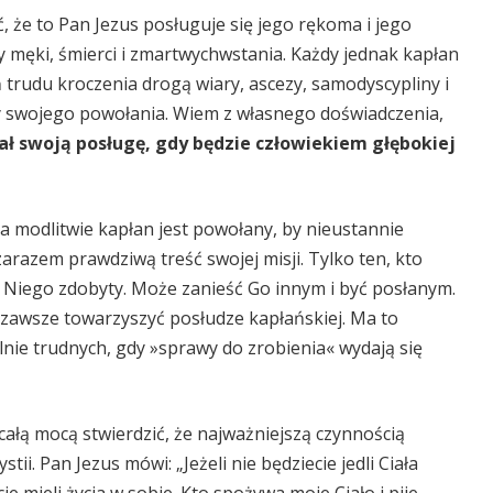
, że to Pan Jezus posługuje się jego rękoma i jego
 męki, śmierci i zmartwychwstania. Każdy jednak kapłan
trudu kroczenia drogą wiary, ascezy, samodyscypliny i
dy swojego powołania. Wiem z własnego doświadczenia,
ał swoją posługę, gdy będzie człowiekiem głębokiej
a modlitwie kapłan jest powołany, by nieustannie
arazem prawdziwą treść swojej misji. Tylko ten, kto
 Niego zdobyty. Może zanieść Go innym i być posłanym.
zawsze towarzyszyć posłudze kapłańskiej. Ma to
lnie trudnych, gdy »sprawy do zrobienia« wydają się
całą mocą stwierdzić, że najważniejszą czynnością
i. Pan Jezus mówi: „Jeżeli nie będziecie jedli Ciała
ie mieli życia w sobie. Kto spożywa moje Ciało i pije