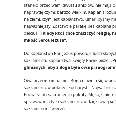
stanęło przed wami dwustu aniołów, nie mają 
naprawdę czymś bardzo wielkim. Kapłan zrozumi
na ziemi, czym jest kapłaństwo, umarlibyśmy nie 
najważniejszy! Zostawcie parafię bez kapłana pr
cielca. […]
Kiedy ktoś chce zniszczyć religię,
miłość Serca Jezusa”.
Do kapłaństwa Pan Jezus powołuje ludzi słabych
sakramentu kapłaństwa. Święty Paweł pisze:
„P
glinianych, aby z Boga była owa przeogromn
Owa przeogromna moc Boga ujawnia się w posł
sakramentów pokuty i Eucharystii. Najważniej
Eucharystii i sakramentu pokuty. Męka, śmierć
sprawowania tych sakramentów dzięki owej
pot
sakramencie święceń.