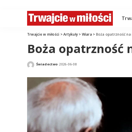
Trwa
Trwajcie w miłości
>
Artykuły
>
Wiara
>
Boża opatrzność na 
Boża opatrzność n
Świadectwo
2026-06-08
Posted
by