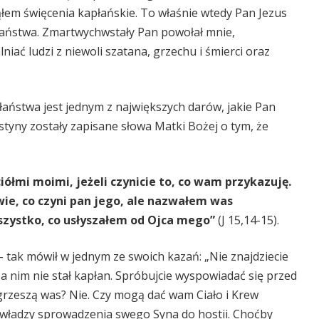
em święcenia kapłańskie. To właśnie wtedy Pan Jezus
łaństwa. Zmartwychwstały Pan powołał mnie,
ać ludzi z niewoli szatana, grzechu i śmierci oraz
aństwa jest jednym z największych darów, jakie Pan
styny zostały zapisane słowa Matki Bożej o tym, że
iółmi moimi, jeżeli czynicie to, co wam przykazuję.
wie, co czyni pan jego, ale nazwałem was
zystko, co usłyszałem od Ojca mego”
(J 15,14-15).
– tak mówił w jednym ze swoich kazań: „Nie znajdziecie
 nim nie stał kapłan. Spróbujcie wyspowiadać się przed
rzeszą was? Nie. Czy mogą dać wam Ciało i Krew
 władzy sprowadzenia swego Syna do hostii. Choćby