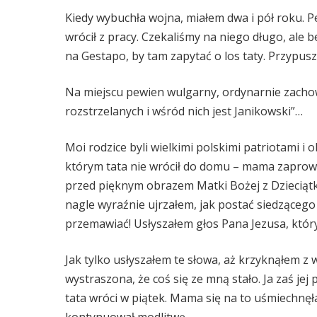
Kiedy wybuchła wojna, miałem dwa i pół roku. Pew
wrócił z pracy. Czekaliśmy na niego długo, ale
na Gestapo, by tam zapytać o los taty. Przypus
Na miejscu pewien wulgarny, ordynarnie zachowu
rozstrzelanych i wśród nich jest Janikowski”…
Moi rodzice byli wielkimi polskimi patriotami i o
którym tata nie wrócił do domu – mama zaprowad
przed pięknym obrazem Matki Bożej z Dzieciątkie
nagle wyraźnie ujrzałem, jak postać siedzącego
przemawiać! Usłyszałem głos Pana Jezusa, który 
Jak tylko usłyszałem te słowa, aż krzyknąłem z
wystraszona, że coś się ze mną stało. Ja zaś jej
tata wróci w piątek. Mama się na to uśmiechnęła
kontynuował modlitwę.