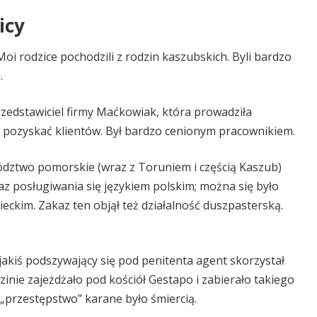
icy
Moi rodzice pochodzili z rodzin kaszubskich. Byli bardzo
.
rzedstawiciel firmy Maćkowiak, która prowadziła
cąc pozyskać klientów. Był bardzo cenionym pracownikiem.
dztwo pomorskie (wraz z Toruniem i częścią Kaszub)
 posługiwania się językiem polskim; można się było
eckim. Zakaz ten objął też działalność duszpasterską.
 jakiś podszywający się pod penitenta agent skorzystał
dzinie zajeżdżało pod kościół Gestapo i zabierało takiego
 „przestępstwo” karane było śmiercią.